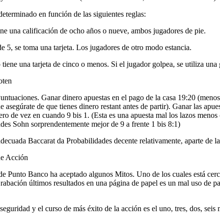
determinado en función de las siguientes reglas:
iene una calificación de ocho años o nueve, ambos jugadores de pie.
de 5, se toma una tarjeta. Los jugadores de otro modo estancia.
o tiene una tarjeta de cinco o menos. Si el jugador golpea, se utiliza una
oten
Puntuaciones. Ganar dinero apuestas en el pago de la casa 19:20 (meno
e asegúrate de que tienes dinero restant antes de partir). Ganar las apu
ero de vez en cuando 9 bis 1. (Esta es una apuesta mal los lazos me
ades Sohn sorprendentemente mejor de 9 a frente 1 bis 8:1)
decuada Baccarat da Probabilidades decente relativamente, aparte de la
de Acción
e Punto Banco ha aceptado algunos Mitos. Uno de los cuales está cerca
rabación últimos resultados en una página de papel es un mal uso de pap
eguridad y el curso de más éxito de la acción es el uno, tres, dos, se