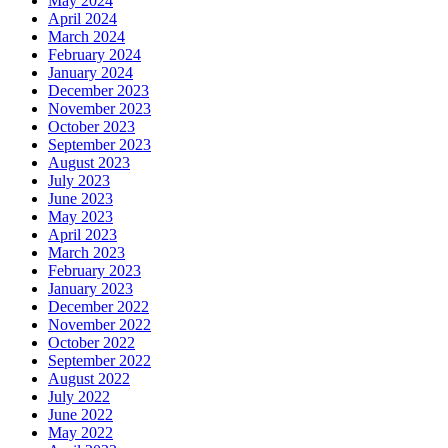
May 2024
April 2024
March 2024
February 2024
January 2024
December 2023
November 2023
October 2023
September 2023
August 2023
July 2023
June 2023
May 2023
April 2023
March 2023
February 2023
January 2023
December 2022
November 2022
October 2022
September 2022
August 2022
July 2022
June 2022
May 2022