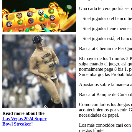
Una carta tercera podría ser 
– Si el jugador o el banco t
– Si el jugador tiene menos 
– Si el jugador está, el banc
Baccarat Chemin de Fer Qu
El mayor de los Triunfos 2 
salga cuando el juego, así qu
normalmente paga 8 bis 1, p
Sin embargo, las Probabilid
Apostados sobre la manera a
Baccarat Banque de Curso 
Como con todos los Juegos d
acontecimientos por venir. G
Read more about the
necesidades de papel.
Las Vegas 2024 Super
Bowl Streaker
!
Los más conocidos casi con s
riesgos límite.