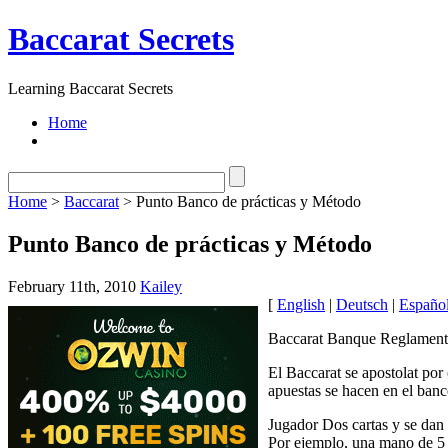
Baccarat Secrets
Learning Baccarat Secrets
Home
Home
>
Baccarat
> Punto Banco de prácticas y Método
Punto Banco de prácticas y Método
February 11th, 2010
Kailey
[
English
|
Deutsch
|
Españo
Baccarat Banque Reglamen
El Baccarat se apostolat po
apuestas se hacen en el banco
Jugador Dos cartas y se dan 
Por ejemplo, una mano de 5 y