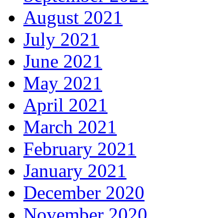
August 2021
July 2021
June 2021
May 2021
April 2021
March 2021
February 2021
January 2021
December 2020
November 2020