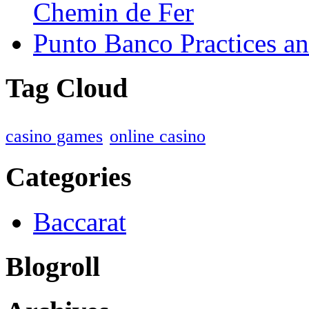
Chemin de Fer
Punto Banco Practices a
Tag Cloud
casino games
online casino
Categories
Baccarat
Blogroll