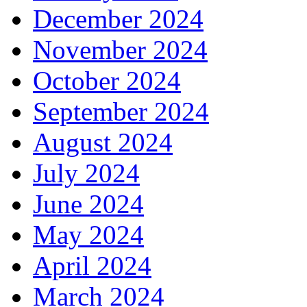
December 2024
November 2024
October 2024
September 2024
August 2024
July 2024
June 2024
May 2024
April 2024
March 2024