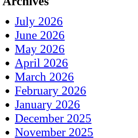
Archives
July 2026
June 2026
May 2026
April 2026
March 2026
February 2026
January 2026
December 2025
November 2025