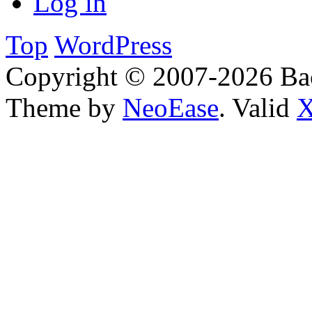
Log in
Top
WordPress
Copyright © 2007-2026 Bac
Theme by
NeoEase
. Valid
X