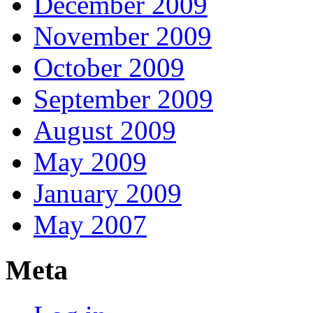
December 2009
November 2009
October 2009
September 2009
August 2009
May 2009
January 2009
May 2007
Meta