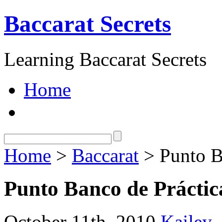
Baccarat Secrets
Learning Baccarat Secrets
Home
Home
>
Baccarat
> Punto B
Punto Banco de Práctic
October 11th, 2010
Kailey