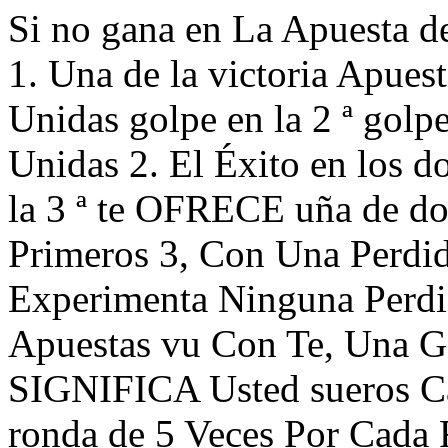
Si no gana en La Apuesta de
1. Una de la victoria Apues
Unidas golpe en la 2 ª golp
Unidas 2. El Éxito en los 
la 3 ª te OFRECE uña de do
Primeros 3, Con Una Perdi
Experimenta Ninguna Perdi
Apuestas vu Con Te, Una G
SIGNIFICA Usted sueros Ca
ronda de 5 Veces Por Cada 