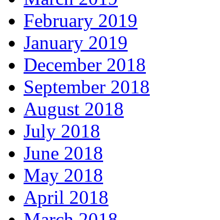
February 2019
January 2019
December 2018
September 2018
August 2018
July 2018
June 2018
May 2018
April 2018
March 2018