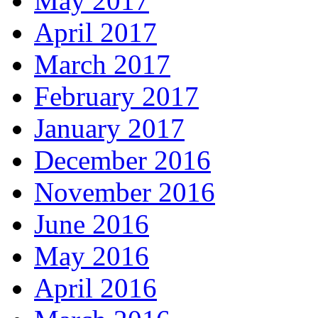
May 2017
April 2017
March 2017
February 2017
January 2017
December 2016
November 2016
June 2016
May 2016
April 2016