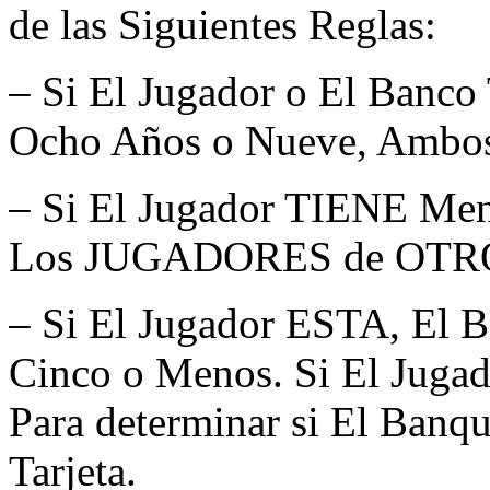
de las Siguientes Reglas:
– Si El Jugador o El Banco
Ocho Años o Nueve, Ambo
– Si El Jugador TIENE Meno
Los JUGADORES de OTRO
– Si El Jugador ESTA, El 
Cinco o Menos. Si El Jugad
Para determinar si El Ban
Tarjeta.