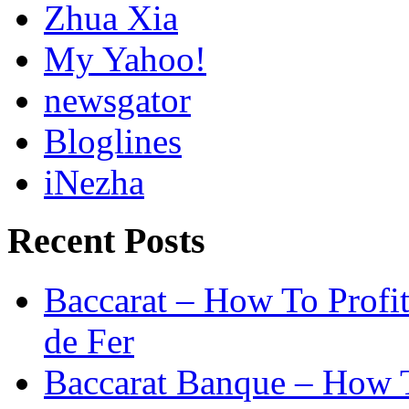
Zhua Xia
My Yahoo!
newsgator
Bloglines
iNezha
Recent Posts
Baccarat – How To Profi
de Fer
Baccarat Banque – How T