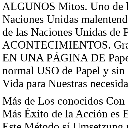
ALGUNOS Mitos. Uno de los
Naciones Unidas malentendid
de las Naciones Unidas de P
ACONTECIMIENTOS. Grab
EN UNA PÁGINA DE Papel d
normal USO de Papel y sin 
Vida para Nuestras necesida
Más de Los conocidos Con 
Más Éxito de la Acción es 
Este Método sí Umsetzung m