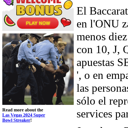
El Baccarat
en l'ONU z
menos diez
con 10, J,
apuestas SE
', o en emp
las persona
sólo el rep
Read more about the
services par
Las Vegas 2024 Super
Bowl Streaker
!