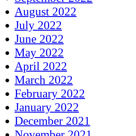
August 2022
July 2022
June 2022
May 2022
April 2022
March 2022
February 2022
January 2022
December 2021
November 2021