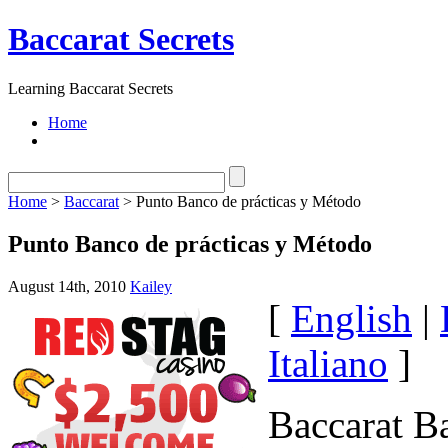
Baccarat Secrets
Learning Baccarat Secrets
Home
Home
>
Baccarat
> Punto Banco de prácticas y Método
Punto Banco de prácticas y Método
August 14th, 2010
Kailey
[
English
|
Italiano
]
Baccarat B