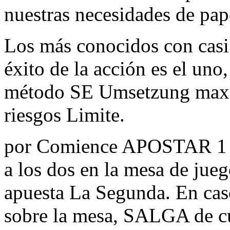
nuestras necesidades de pap
Los más conocidos con casi
éxito de la acción es el uno,
método SE Umsetzung maxim
riesgos Limite.
por Comience APOSTAR 1 dól
a los dos en la mesa de jueg
apuesta La Segunda. En cas
sobre la mesa, SALGA de c