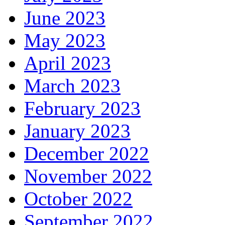
June 2023
May 2023
April 2023
March 2023
February 2023
January 2023
December 2022
November 2022
October 2022
September 2022