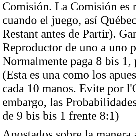
Comisión. La Comisión es 
cuando el juego, así Québec
Restant antes de Partir). Ga
Reproductor de uno a uno pa
Normalmente paga 8 bis 1, p
(Esta es una como los apues
cada 10 manos. Evite por
embargo, las Probabilidade
de 9 bis bis 1 frente 8:1)
Apostados sobre la manera 