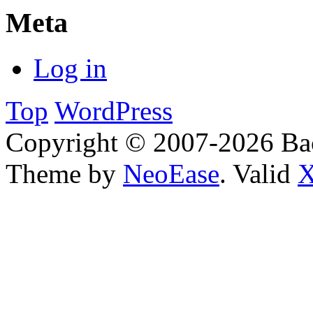
Meta
Log in
Top
WordPress
Copyright © 2007-2026 Bac
Theme by
NeoEase
. Valid
X