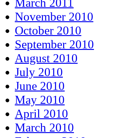
March 2011
November 2010
October 2010
September 2010
August 2010
July 2010
June 2010
May 2010
April 2010
March 2010