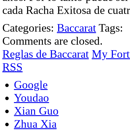
cada Racha Exitosa de cuatr
Categories:
Baccarat
Tags:
Comments are closed.
Reglas de Baccarat
My Fort
RSS
Google
Youdao
Xian Guo
Zhua Xia