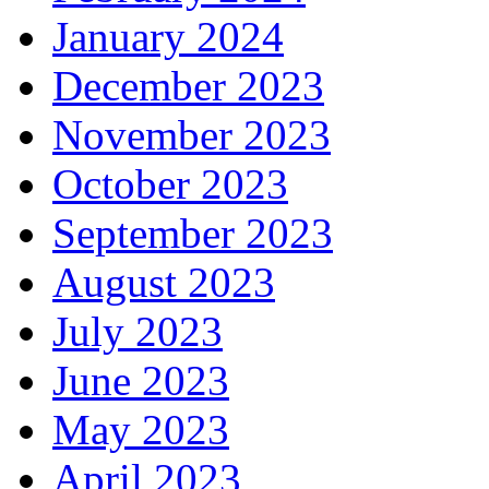
January 2024
December 2023
November 2023
October 2023
September 2023
August 2023
July 2023
June 2023
May 2023
April 2023