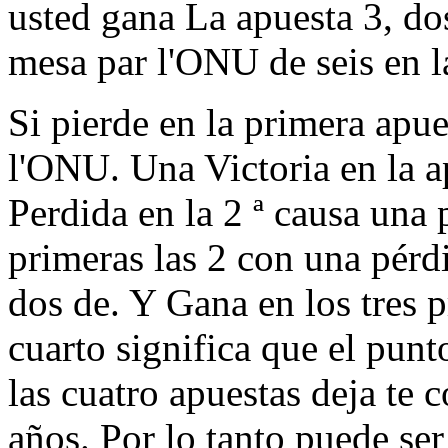
usted gana La apuesta 3, dos
mesa par l'ONU de seis en l
Si pierde en la primera apu
l'ONU. Una Victoria en la a
Perdida en la 2 ª causa una 
primeras las 2 con una pérd
dos de. Y Gana en los tres 
cuarto significa que el punt
las cuatro apuestas deja te 
años. Por lo tanto puede ser