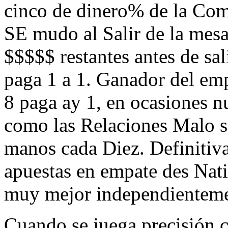
cinco de dinero% de la Com
SE mudo al Salir de la mesa
$$$$$ restantes antes de sal
paga 1 a 1. Ganador del emp
8 paga ay 1, en ocasiones n
como las Relaciones Malo s
manos cada Diez. Definitiva
apuestas en empate des Nati
muy mejor independientemen
Cuando se juega precisión c