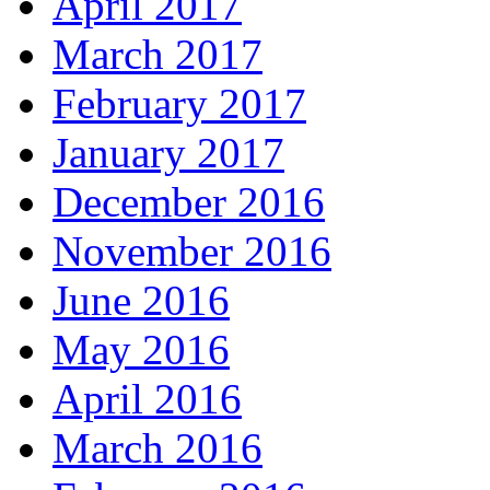
April 2017
March 2017
February 2017
January 2017
December 2016
November 2016
June 2016
May 2016
April 2016
March 2016