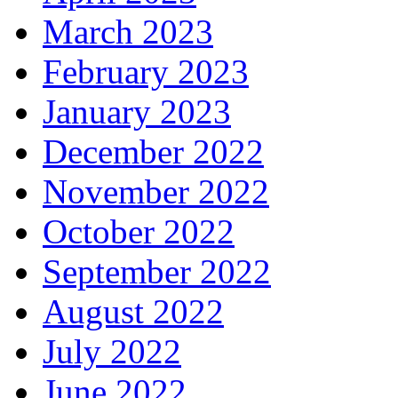
March 2023
February 2023
January 2023
December 2022
November 2022
October 2022
September 2022
August 2022
July 2022
June 2022