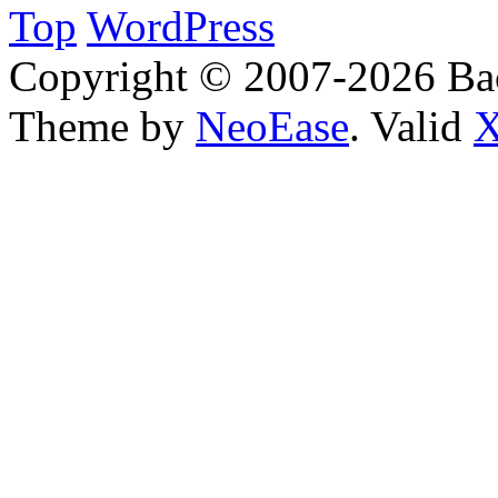
Top
WordPress
Copyright © 2007-2026 Bac
Theme by
NeoEase
. Valid
X