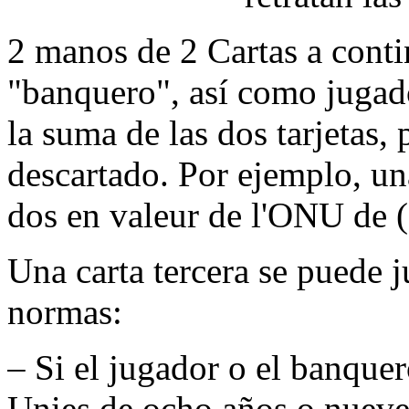
2 manos de 2 Cartas a conti
"banquero", así como jugado
la suma de las dos tarjetas, 
descartado. Por ejemplo, un
dos en valeur de l'ONU de (
Una carta tercera se puede j
normas:
– Si el jugador o el banquer
Unies de ocho años o nueve,