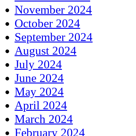
November 2024
October 2024
September 2024
August 2024
July 2024
June 2024
May 2024
April 2024
March 2024
February 2024