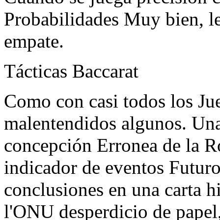
Probabilidades Muy bien, le
empate.
Tácticas Baccarat
Como con casi todos los Ju
malentendidos algunos. Una
concepción Erronea de la Ro
indicador de eventos Futuro
conclusiones en una carta hi
l'ONU desperdicio de papel