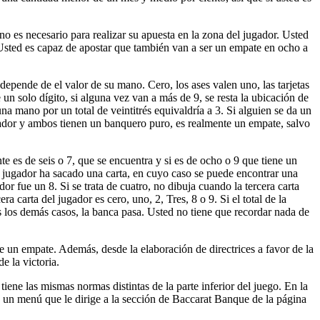
o es necesario para realizar su apuesta en la zona del jugador. Usted
 Usted es capaz de apostar que también van a ser un empate en ocho a
depende de el valor de su mano. Cero, los ases valen uno, las tarjetas
 un solo dígito, si alguna vez van a más de 9, se resta la ubicación de
a mano por un total de veintitrés equivaldría a 3. Si alguien se da un
gador y ambos tienen un banquero puro, es realmente un empate, salvo
e es de seis o 7, que se encuentra y si es de ocho o 9 que tiene un
l jugador ha sacado una carta, en cuyo caso se puede encontrar una
ador fue un 8. Si se trata de cuatro, no dibuja cuando la tercera carta
ra carta del jugador es cero, uno, 2, Tres, 8 o 9. Si el total de la
dos los demás casos, la banca pasa. Usted no tiene que recordar nada de
 de un empate. Además, desde la elaboración de directrices a favor de la
 la victoria.
iene las mismas normas distintas de la parte inferior del juego. En la
 un menú que le dirige a la sección de Baccarat Banque de la página