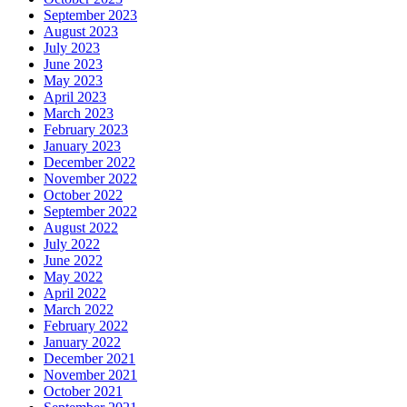
September 2023
August 2023
July 2023
June 2023
May 2023
April 2023
March 2023
February 2023
January 2023
December 2022
November 2022
October 2022
September 2022
August 2022
July 2022
June 2022
May 2022
April 2022
March 2022
February 2022
January 2022
December 2021
November 2021
October 2021