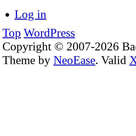
Log in
Top
WordPress
Copyright © 2007-2026 Bac
Theme by
NeoEase
. Valid
X