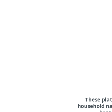
These pla
household na