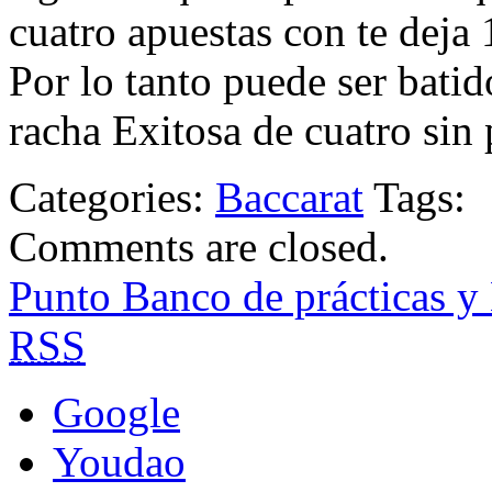
cuatro apuestas con te deja 
Por lo tanto puede ser batid
racha Exitosa de cuatro sin 
Categories:
Baccarat
Tags:
Comments are closed.
Punto Banco de prácticas 
RSS
Google
Youdao