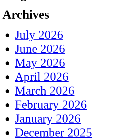
Archives
July 2026
June 2026
May 2026
April 2026
March 2026
February 2026
January 2026
December 2025