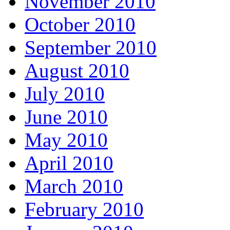
November 2010
October 2010
September 2010
August 2010
July 2010
June 2010
May 2010
April 2010
March 2010
February 2010