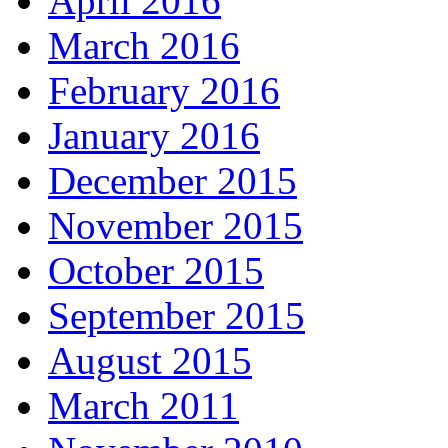
April 2016
March 2016
February 2016
January 2016
December 2015
November 2015
October 2015
September 2015
August 2015
March 2011