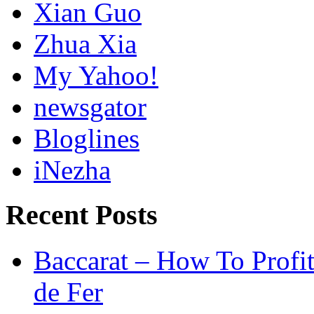
Xian Guo
Zhua Xia
My Yahoo!
newsgator
Bloglines
iNezha
Recent Posts
Baccarat – How To Profi
de Fer