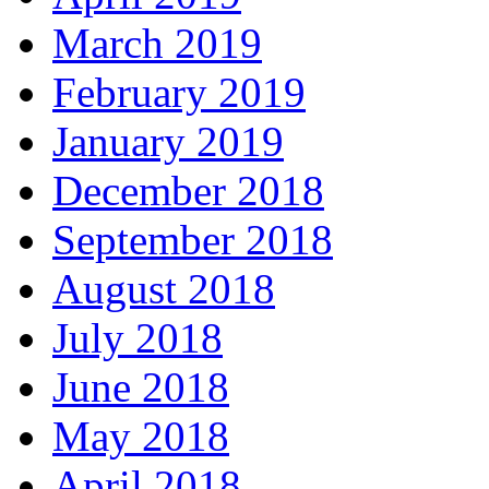
March 2019
February 2019
January 2019
December 2018
September 2018
August 2018
July 2018
June 2018
May 2018
April 2018