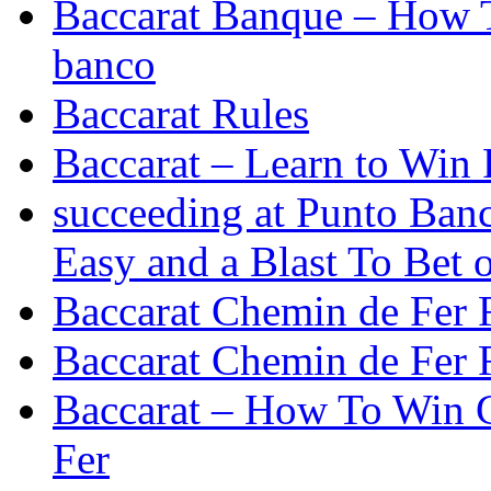
Baccarat Banque – How T
banco
Baccarat Rules
Baccarat – Learn to Win 
succeeding at Punto Ban
Easy and a Blast To Bet 
Baccarat Chemin de Fer 
Baccarat Chemin de Fer 
Baccarat – How To Win 
Fer