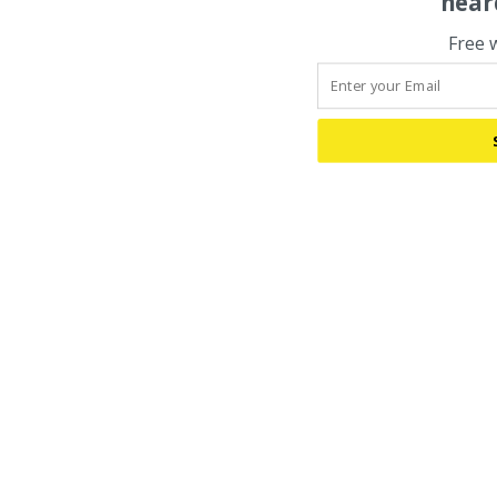
hear
Free 