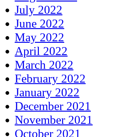
July 2022
June 2022
May 2022
April 2022
March 2022
February 2022
January 2022
December 2021
November 2021
October 2021