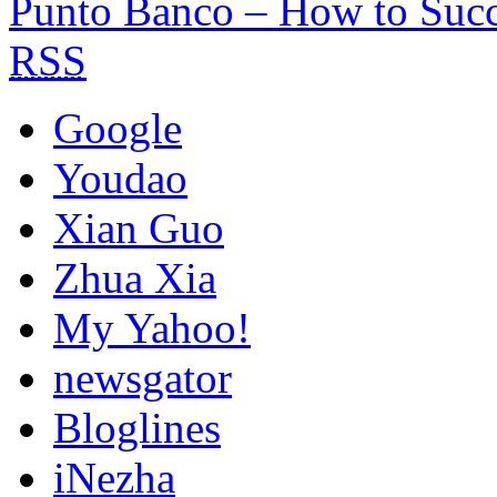
Punto Banco – How to Succ
RSS
Google
Youdao
Xian Guo
Zhua Xia
My Yahoo!
newsgator
Bloglines
iNezha