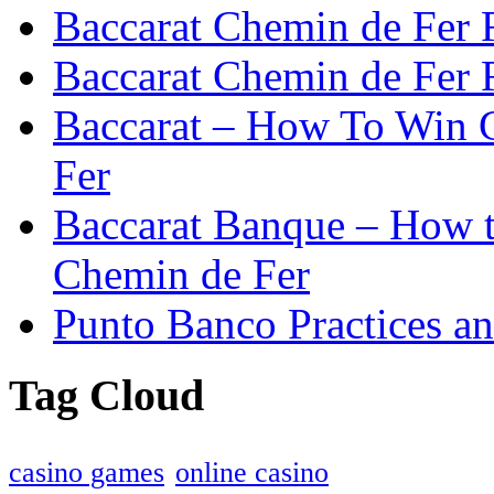
Baccarat Chemin de Fer 
Baccarat Chemin de Fer 
Baccarat – How To Win 
Fer
Baccarat Banque – How 
Chemin de Fer
Punto Banco Practices a
Tag Cloud
casino games
online casino