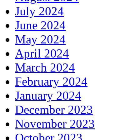
July 2024
June 2024
May 2024
April 2024
March 2024
February 2024
January 2024
December 2023
November 2023
October 2023