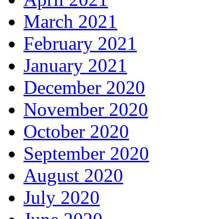
March 2021
February 2021
January 2021
December 2020
November 2020
October 2020
September 2020
August 2020
July 2020