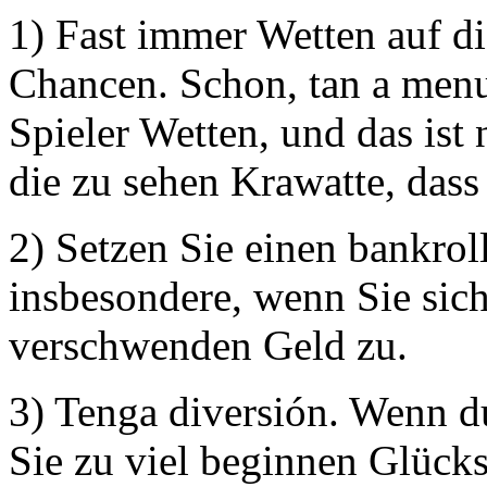
1) Fast immer Wetten auf di
Chancen. Schon, tan a menu
Spieler Wetten, und das ist
die zu sehen Krawatte, dass
2) Setzen Sie einen bankrol
insbesondere, wenn Sie sich
verschwenden Geld zu.
3) Tenga diversión. Wenn d
Sie zu viel beginnen Glücks