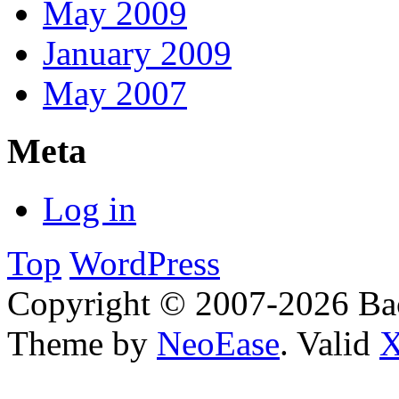
May 2009
January 2009
May 2007
Meta
Log in
Top
WordPress
Copyright © 2007-2026 Bac
Theme by
NeoEase
. Valid
X