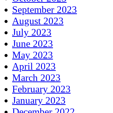
September 2023
August 2023
July 2023
June 2023
May 2023
April 2023
March 2023
February 2023
January 2023
December 2022