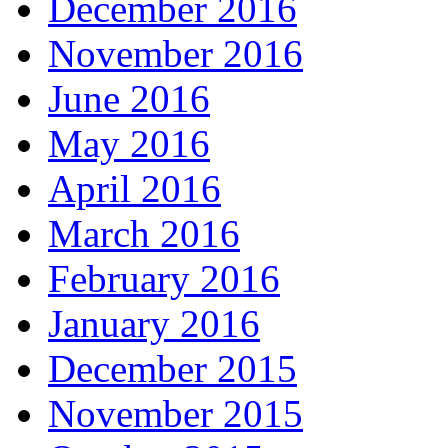
December 2016
November 2016
June 2016
May 2016
April 2016
March 2016
February 2016
January 2016
December 2015
November 2015