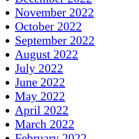
November 2022
October 2022
September 2022
August 2022
July 2022
June 2022
May 2022
April 2022
March 2022
February 2022