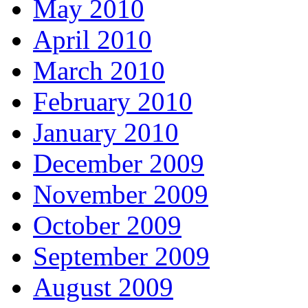
May 2010
April 2010
March 2010
February 2010
January 2010
December 2009
November 2009
October 2009
September 2009
August 2009