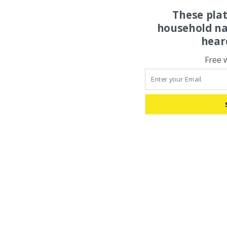
These pla
household na
hear
Free 