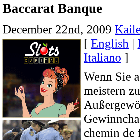
Baccarat Banque
December 22nd, 2009
Kail
[
English
|
Italiano
]
Wenn Sie au
meistern zu
Außergewö
Gewinnchan
chemin de f